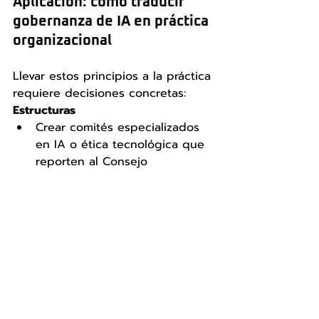
Aplicación: cómo traducir 
gobernanza de IA en práctica 
organizacional
Llevar estos principios a la práctica 
requiere decisiones concretas:
Estructuras
Crear comités especializados 
en IA o ética tecnológica que 
reporten al Consejo
Integrar la discusión de IA en 
comités existentes (riesgos, 
auditoría, estrategia)
Procesos
Establecer protocolos para 
evaluar casos de uso de IA 
antes de su implementación
Incorporar revisiones 
periódicas de sistemas 